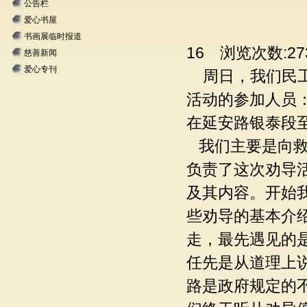
“阳光义
公告栏
爱心书屋
资讯来源:“阳
书画展临时报道
16 浏览次数:27
慈善新闻
爱心专刊
周日，我们民工
活动的参加人员
在延安路银泰段
我们主要是向救
负责了这次劝导
及其内容。开始
些劝导的基本介
走，最先遇见的
任先是从道理上
路是政府规定的