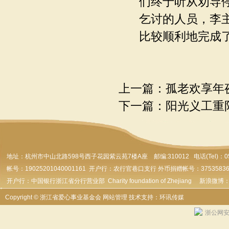
们终于听从劝导
乞讨的人员，李
比较顺利地完成
上一篇：
孤老欢享年
下一篇：
阳光义工重
地址：杭州市
中山北路598号西子花园紫云苑7楼A座 邮编:310012 电话(Tel)：0571-
帐号：19025201040001161 开户行：农行官巷口支行 外币捐赠帐号：37535836179
开户行：中国银行浙江省分行营业部 Charity foundation of Zhejiang 新浪微博
Copyright © 浙江省爱心事业基金会
网站管理
技术支持：环讯传媒
浙公网安备