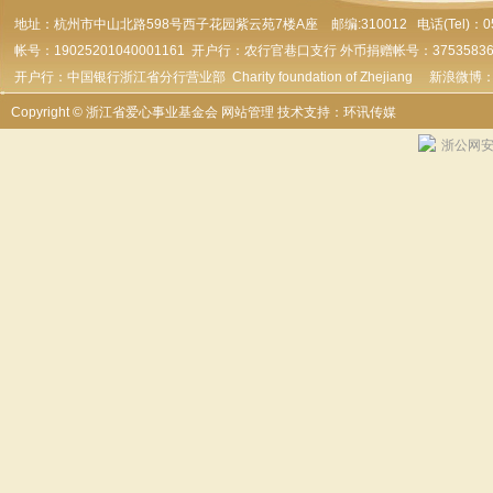
地址：杭州市
中山北路598号西子花园紫云苑7楼A座 邮编:310012 电话(Tel)：0571-
帐号：19025201040001161 开户行：农行官巷口支行 外币捐赠帐号：37535836179
开户行：中国银行浙江省分行营业部 Charity foundation of Zhejiang 新浪微博
Copyright © 浙江省爱心事业基金会
网站管理
技术支持：环讯传媒
浙公网安备