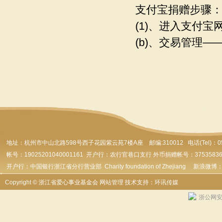
支付宝捐赠步骤
(1)、进入支付宝
(b)、交易管理—
地址：杭州市
中山北路598号西子花园紫云苑7楼A座 邮编:310012 电话(Tel)：0571-
帐号：19025201040001161 开户行：农行官巷口支行 外币捐赠帐号：37535836179
开户行：中国银行浙江省分行营业部 Charity foundation of Zhejiang 新浪微博
Copyright © 浙江省爱心事业基金会
网站管理
技术支持：环讯传媒
浙公网安备