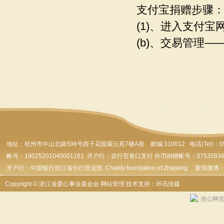
支付宝捐赠步骤
(1)、进入支付宝
(b)、交易管理—
地址：杭州市
中山北路598号西子花园紫云苑7楼A座 邮编:310012 电话(Tel)：0571-
帐号：19025201040001161 开户行：农行官巷口支行 外币捐赠帐号：37535836179
开户行：中国银行浙江省分行营业部 Charity foundation of Zhejiang 新浪微博
Copyright © 浙江省爱心事业基金会
网站管理
技术支持：环讯传媒
浙公网安备