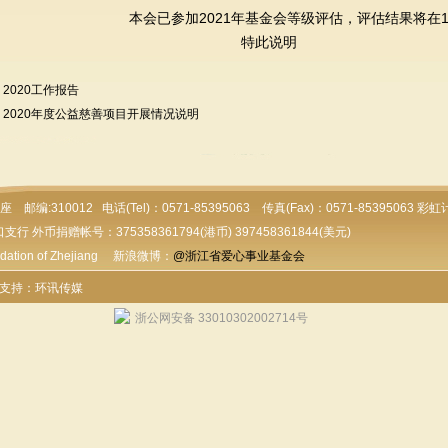
本会已参加2021年基金会等级评估，评估结果将在
特此说明
：
2020工作报告
：
2020年度公益慈善项目开展情况说明
:310012 电话(Tel)：0571-85395063 传真(Fax)：0571-85395063 彩虹
行 外币捐赠帐号：375358361794(港币) 397458361844(美元)
ion of Zhejiang 新浪微博：
@浙江省爱心事业基金会
支持：环讯传媒
浙公网安备 33010302002714号