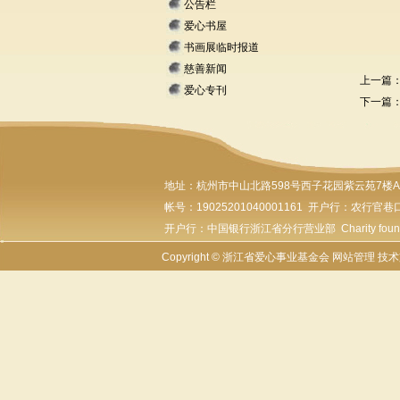
公告栏
爱心书屋
书画展临时报道
慈善新闻
上一篇
爱心专刊
下一篇
地址：杭州市
中山北路598号西子花园紫云苑7楼A座 邮编
帐号：19025201040001161 开户行：农行官巷口支
开户行：中国银行浙江省分行营业部 Charity foundat
Copyright © 浙江省爱心事业基金会
网站管理
技术