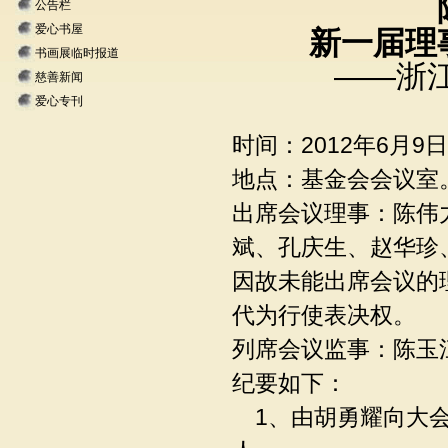
公告栏
爱心书屋
新一届理
书画展临时报道
——浙
慈善新闻
爱心专刊
时间：
2012年6月9
地点：基金会会议室
出席会议理事：陈伟
斌、孔庆生、赵华珍
因故未能出席会议的
代为行使表决权。
列席会议监事：陈玉
纪要如下：
1、由胡勇耀向大会