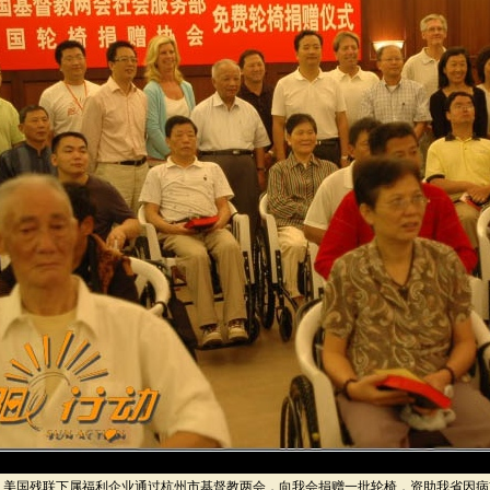
，美国残联下属福利企业通过杭州市基督教两会，向我会捐赠一批轮椅，资助我省因病