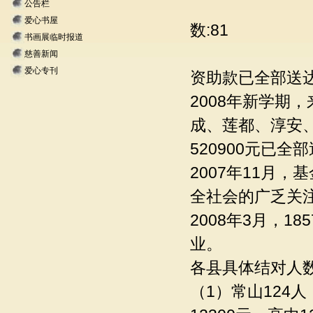
来源:资助实
公告栏
爱心书屋
数:81
书画展临时报道
慈善新闻
爱心专刊
资助款已全部送
2008年新学期
成、莲都、淳安、
520900元已全
2007年11月
全社会的广乏关
2008年3月，
业。
各县具体结对人
（1）常山124人