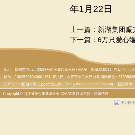
年
1
月
22
日
上一篇：
新湖集团赈
下一篇：
6万只爱心
地址：杭州市
中山北路598号西子花园紫云苑7楼A座 邮编:310012 电话(Tel)：0571-
帐号：19025201040001161 开户行：农行官巷口支行 外币捐赠帐号：37535836179
开户行：中国银行浙江省分行营业部 Charity foundation of Zhejiang 新浪微博
Copyright © 浙江省爱心事业基金会
网站管理
技术支持：环讯传媒
浙公网安备