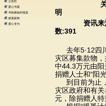
公告栏
关于为四川
爱心书屋
明
书画展临时报道
慈善新闻
资讯来
爱心专刊
数:391
去年
5·12
四
灾区募集款物，
中
44.3
万元由阳
捐赠人士和
“
阳
到目前为止
灾区政府和有关
元，除捐赠人特