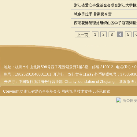
浙江省爱心事业基金会联合浙江大学摄
城乡手拉手 暑期夏令营
西湖花港管理处组织山区学子游西湖世
1
2
3
4
5
上一页
地址：杭州市
中山北路598号西子花园紫云苑7楼A座 邮编:310012 电话(Tel)：0571-
帐号：19025201040001161 开户行：农行官巷口支行 外币捐赠帐号：37535836179
开户行：中国银行浙江省分行营业部 Charity foundation of Zhejiang 新浪微博
Copyright © 浙江省爱心事业基金会
网站管理
技术支持：环讯传媒
浙公网安备