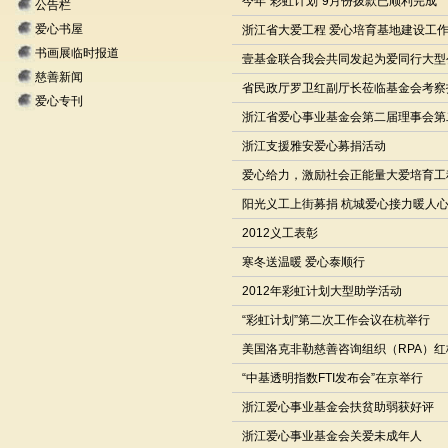
今年“彩虹计划”9月份拨款已顺利完成
公告栏
爱心书屋
浙江省大爱工程 爱心培育基地建设工
书画展临时报道
壹基金联合我会共同发起为爱同行大型
慈善新闻
省民政厅罗卫红副厅长莅临基金会考察
爱心专刊
浙江省爱心事业基金会第二届理事会第
浙江支援雅安爱心募捐活动
爱心给力，激励社会正能量大爱培育工
阳光义工上街募捐 杭城爱心接力暖人
2012义工表彰
寒冬送温暖 爱心泰顺行
2012年彩虹计划大型助学活动
“彩虹计划”第二次工作会议在杭举行
美国洛克非勒慈善咨询组织（RPA）
“中基透明指数FTI发布会”在京举行
浙江爱心事业基金会扶贫助弱获好评
浙江爱心事业基金会关爱未成年人