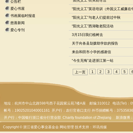
“阳光义工”街头劝导活
公告栏
爱心书屋
“阳光义工”英语培训（外国义工威廉在
书画展临时报道
“阳光义工”与老人们提前过中秋
慈善新闻
“阳光义工”西湖敬老院活动
爱心专刊
3月15日我们植树去
关于向各县划拨助学款的报告
来自和田市小学的感谢信
“今生无悔”走进浙江第一站
1
2
3
4
5
上一页
地址：杭州市
中山北路598号西子花园紫云苑7楼A座 邮编:310012 电话(Tel)：0571-
帐号：19025201040001161 开户行：农行官巷口支行 外币捐赠帐号：37535836179
开户行：中国银行浙江省分行营业部 Charity foundation of Zhejiang 新浪微博
Copyright © 浙江省爱心事业基金会
网站管理
技术支持：环讯传媒